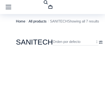
Home
All products
SANITECH
Showing all 7 results
You are here:
SANITECH
SANITECH MARK I (Casco de Acero Inoxida